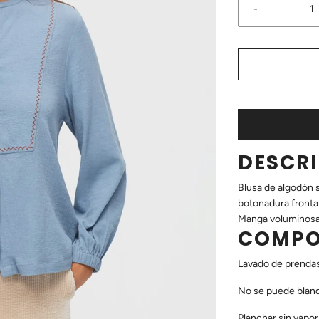
-
DESCR
Blusa de algodón 
botonadura fronta
Manga voluminosa 
COMPO
Lavado de prendas
No se puede blanq
Planchar sin vapor