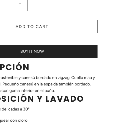
+
ADD TO CART
BUY IT NOW
IPCIÓN
sostenible y canesú bordado en zigzag. Cuello mao y
l. Pequeño canesú en la espalda también bordado.
con goma interior en el puño.
SICIÓN Y LAVADO
 delicadas a 30°
uear con cloro