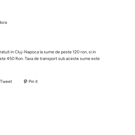
dora
ratuit in Cluj-Napoca la sume de peste 120 ron, si in
este 450 Ron. Taxa de transport sub aceste sume este
Tweet
Pin it