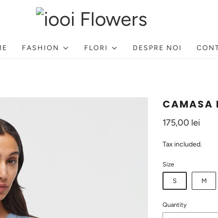
ME
FASHION
FLORI
DESPRE NOI
CON
CAMASA 
175,00 lei
Tax included.
Size
S
M
Quantity