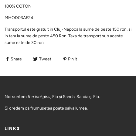
100% COTON
MHOD03AE24
Transportul este gratuit in Cluj-Napoca la sume de peste 150 ron, si
in tara la sume de peste 450 Ron. Taxa de transport sub aceste
sume este de 30 ron.
Share
Tweet
Pin it
Noi suntem
the iooi girls,
Flo și Sanda. Sanda și Flo.
Și credem că frumusețea poate salva lumea.
LINKS