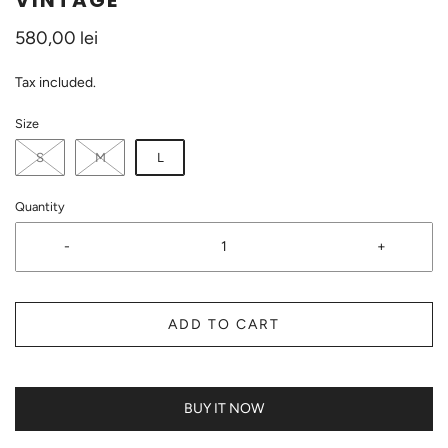
VINTAGE
580,00 lei
Tax included.
Size
S
M
L
Quantity
-
+
ADD TO CART
BUY IT NOW