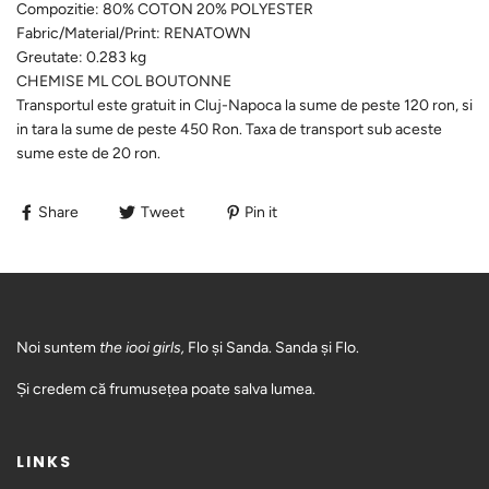
Compozitie:
80% COTON 20% POLYESTER
Fabric/Material/Print:
RENATOWN
Greutate:
0.283 kg
CHEMISE ML COL BOUTONNE
Transportul este gratuit in Cluj-Napoca la sume de peste 120 ron, si
in tara la sume de peste 450 Ron. Taxa de transport sub aceste
sume este de 20 ron.
Share
Tweet
Pin it
Noi suntem
the iooi girls,
Flo și Sanda. Sanda și Flo.
Și credem că frumusețea poate salva lumea.
LINKS