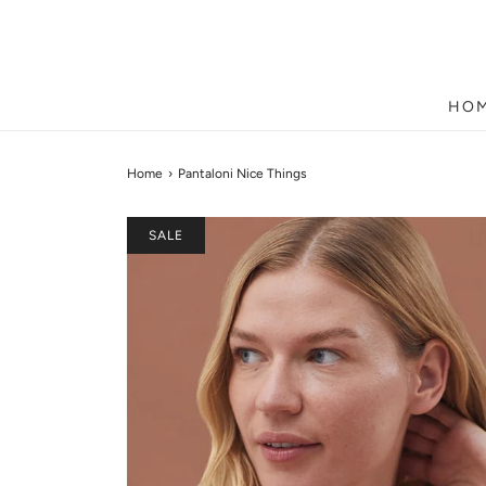
HO
Home
›
Pantaloni Nice Things
SALE