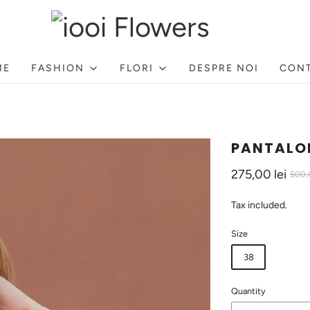
ME
FASHION
FLORI
DESPRE NOI
CON
PANTALON
275,00 lei
500,0
Tax included.
Size
38
Quantity