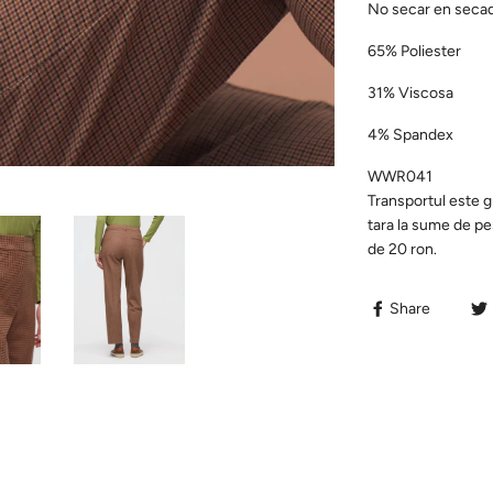
No secar en seca
65% Poliester
31% Viscosa
4% Spandex
WWR041
Transportul este g
tara la sume de p
de 20 ron.
Share