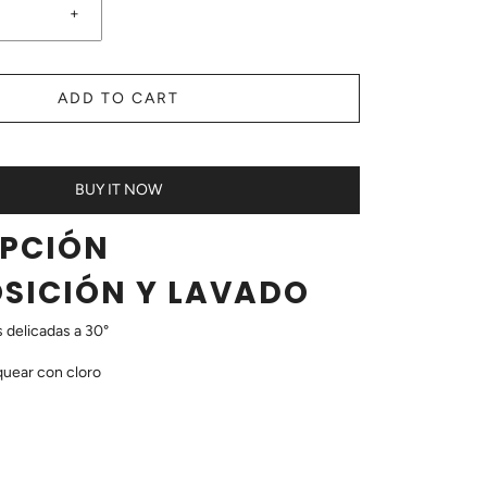
+
ADD TO CART
BUY IT NOW
IPCIÓN
SICIÓN Y LAVADO
 delicadas a 30°
uear con cloro