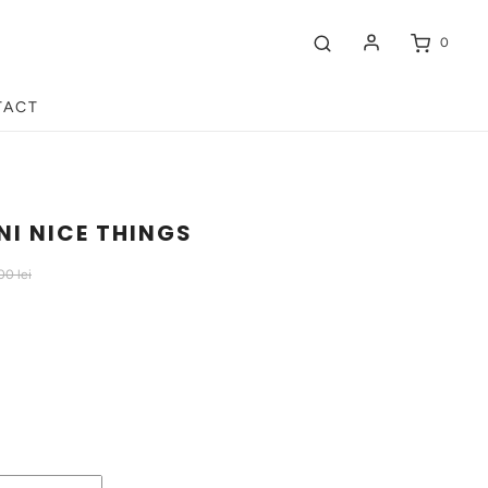
0
TACT
I NICE THINGS
0 lei