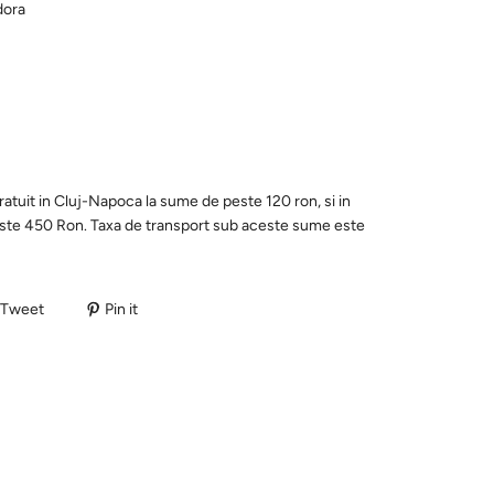
dora
ratuit in Cluj-Napoca la sume de peste 120 ron, si in
este 450 Ron. Taxa de transport sub aceste sume este
Tweet
Pin it