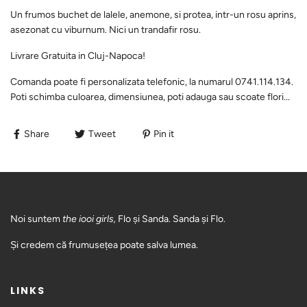
Un frumos buchet de lalele, anemone, si protea, intr-un rosu aprins,
asezonat cu viburnum. Nici un trandafir rosu.
Livrare Gratuita in Cluj-Napoca!
Comanda poate fi personalizata telefonic, la numarul 0741.114.134.
Poti schimba culoarea, dimensiunea, poti adauga sau scoate flori...
Share
Tweet
Pin it
Noi suntem
the iooi girls,
Flo și Sanda. Sanda și Flo.
Și credem că frumusețea poate salva lumea.
LINKS